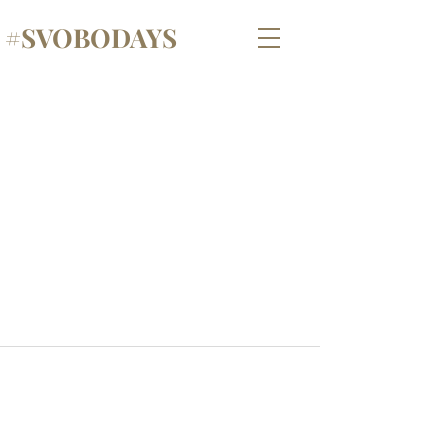
#SVOBODAYS
©2024 par #Svobodays - Créé avec Wix.com